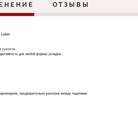
ЕНЕНИЕ
ОТЗЫВЫ
Lebel:
т сухости.
одатливость для любой формы укладки.
аромакрем, предварительно разогрев между ладонями.