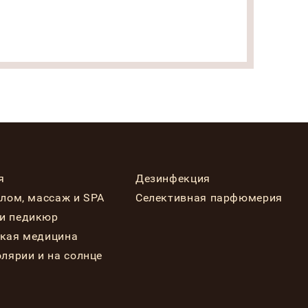
я
Дезинфекция
елом, массаж и SPA
Селективная парфюмерия
и педикюр
ская медицина
олярии и на солнце