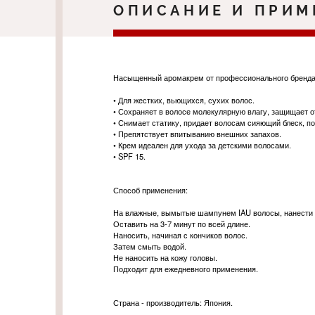
ОПИСАНИЕ И ПРИМ
Насыщенный аромакрем от профессионального бренда 
• Для жестких, вьющихся, сухих волос.
• Сохраняет в волосе молекулярную влагу, защищает о
• Снимает статику, придает волосам сияющий блеск, п
• Препятствует впитыванию внешних запахов.
• Крем идеален для ухода за детскими волосами.
• SPF 15.
Способ применения:
На влажные, вымытые шампунем IAU волосы, нанести 
Оставить на 3-7 минут по всей длине.
Наносить, начиная с кончиков волос.
Затем смыть водой.
Не наносить на кожу головы.
Подходит для ежедневного применения.
Страна - производитель: Япония.