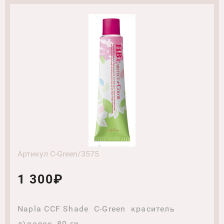
Артикул C-Green/3575
1 300₽
Napla CCF Shade C-Green краситель
д\волос, 80 гр