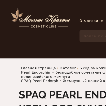
О магазине
Главная страница
Каталог
Уход за коже
Pearl Endorphin – бесподобное сочетани
полинезийского жемчуга
SPAQ Pearl Endorphin Жемчужный ночной к
SPAQ PEARL E