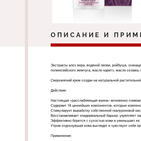
ОПИСАНИЕ И ПРИМ
Экстракты алоэ вера, водяной лилии, ройбуша, эхинац
полинезийского жемчуга, масло каритэ, масло сезама, 
Сверхмягкий крем создан на натуральной растительной
Действие:
Настоящая «расслабляющая ванна» мгновенно снимает н
Содержит 16 ценнейших компонентов, которые компенси
Стимулирует выработку собственной гиалуроновой кис
Восстанавливает эпидермальный барьер, укрепляет з
Эффективно борется с сухостью кожи и уменьшает ее 
Утром отдохнувшая кожа выглядит и чувствует себя пр
Применение: