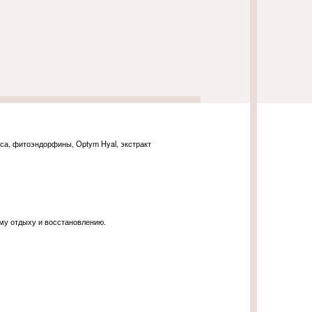
оса, фитоэндорфины, Optym Hyal, экстракт
ому отдыху и восстановлению.