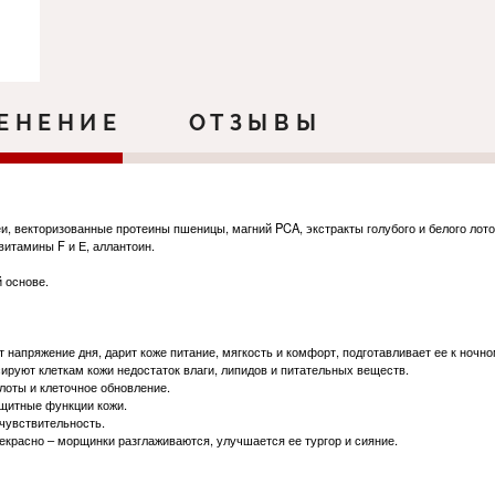
ЕНЕНИЕ
ОТЗЫВЫ
еи, векторизованные протеины пшеницы, магний PCA, экстракты голубого и белого лот
витамины F и Е, аллантоин.
 основе.
апряжение дня, дарит коже питание, мягкость и комфорт, подготавливает ее к ночн
руют клеткам кожи недостаток влаги, липидов и питательных веществ.
лоты и клеточное обновление.
ащитные функции кожи.
чувствительность.
екрасно – морщинки разглаживаются, улучшается ее тургор и сияние.