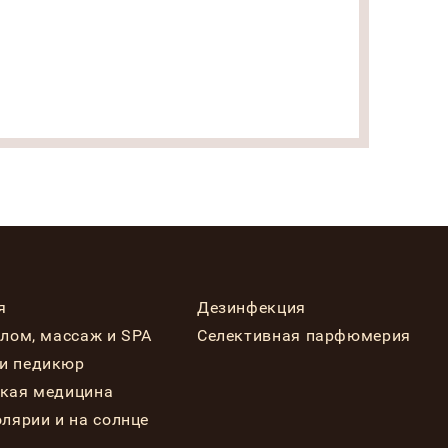
я
Дезинфекция
елом, массаж и SPA
Селективная парфюмерия
и педикюр
ская медицина
олярии и на солнце