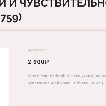
ОЙ И ЧУВСТВИТЕЛЬ
759)
Артикул 0759
2 900₽
SPAQ Pearl Endorphin Жемчужный ночн
чувствительной кожи Объём: 50 мл (0