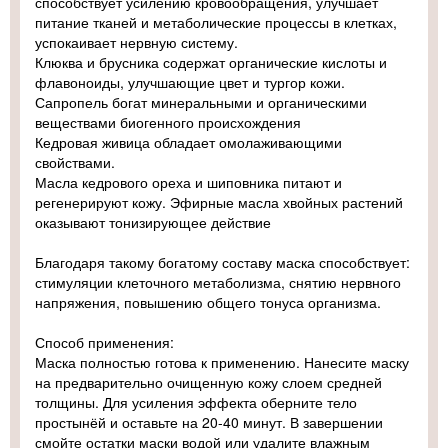
способствует усилению кровообращения, улучшает
питание тканей и метаболические процессы в клетках,
успокаивает нервную систему.
Клюква и брусника содержат органические кислоты и
флавоноиды, улучшающие цвет и тургор кожи.
Сапропель богат минеральными и органическими
веществами биогенного происхождения
Кедровая живица обладает омолаживающими
свойствами.
Масла кедрового ореха и шиповника питают и
регенерируют кожу. Эфирные масла хвойных растений
оказывают тонизирующее действие
Благодаря такому богатому составу маска способствует:
стимуляции клеточного метаболизма, снятию нервного
напряжения, повышению общего тонуса организма.
Способ применения:
Маска полностью готова к применению. Нанесите маску
на предварительно очищенную кожу слоем средней
толщины. Для усиления эффекта оберните тело
простынёй и оставьте на 20-40 минут. В завершении
смойте остатки маски водой или удалите влажным