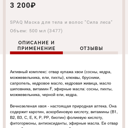
3 200₽
SPAQ Маска для тела и волос "Сила леса"
Объем: 500 мл (3477)
ОПИСАНИЕ И
ПРИМЕНЕНИЕ
ОТЗЫВЫ
Активный комплекс: отвар купажа хвои (сосны, кедра,
можжевельника, ели, пихты), клюквы, брусники,
сапропель, кедровое масло, кедровая живица, масло
шиповника, витамин F, эфирные масла: сосны, пихты,
можжевельника, черной ели, кедра.
Вечнозеленая хвоя - настоящая природная аптека. Она
содержит каротин, аскорбиновую кислоту, витамины (В1,
В2, В3, С, Е, К, Р, РР, биотин) фолиевую кислоту,
фитогормоны, антиоксиданты, эфирные масла. Ее отвар