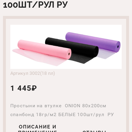
100ШТ/РУЛ РУ
Артикул 3002(18 пл)
1 445₽
Простыни на втулке ONION 80х200см
спанбонд 18гр/м2 БЕЛЫЕ 100шт/рул РУ
ОПИСАНИЕ И