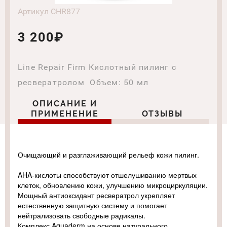
Артикул CHR877
3 200₽
Line Repair Firm Кислотный пилинг с
ресвератролом Объем: 50 мл
ОПИСАНИЕ И
ПРИМЕНЕНИЕ
ОТЗЫВЫ
Очищающий и разглаживающий рельеф кожи пилинг.
AHA-кислоты способствуют отшелушиванию мертвых
клеток, обновлению кожи, улучшению микроциркуляции.
Мощный антиоксидант ресвератрол укрепляет
естественную защитную систему и помогает
нейтрализовать свободные радикалы.
Комплекс Aquaderm на основе натурального