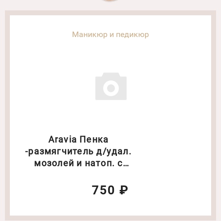
Маникюр и педикюр
Aravia Пенка
-размягчитель д/удал.
мозолей и натоп. с
мочевин. 20% Объём :200
мл
750 ₽