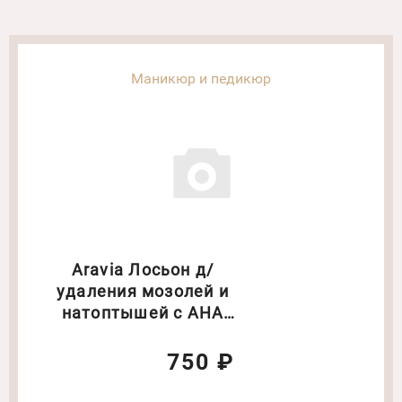
Маникюр и педикюр
Aravia Лосьон д/
удаления мозолей и
натоптышей с АНА
кислот. Объём :200 мл
750 ₽