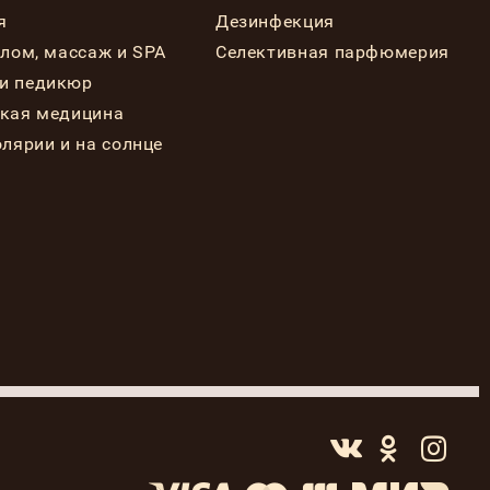
я
Дезинфекция
елом, массаж и SPA
Селективная парфюмерия
и педикюр
ская медицина
олярии и на солнце