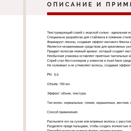
ОПИСАНИЕ И ПРИМ
Текстурирующий спрей с морской солью - идеальная н
Специально разработан для стайлинга в пляжном стиле
Формирует локоны, создавая эффект матового блеска 
Является незаменимым средством для креативных укла
Придает волосам нежный аромат, который создает наст
Необычная упаковка оставляет приятные тактильные 
Спрей стал бестселлером у клиентов и must-have сред
Не склеивает и не утяжеляет волосы, создавая эффект
PH: 5.0
Объём: 150 мл.
Эффект: объем, текстура.
Тип волос: нормальные, тонкие, окрашенные, жесткие,
Способ применения:
Распылите его на сухие или влажные волосы с расстоя
Разделите пряди пальцами, чтобы создать волнистые л
Придайте волосам нужную форму своими руками.