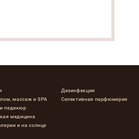
я
Дезинфекция
елом, массаж и SPA
Селективная парфюмерия
и педикюр
ская медицина
олярии и на солнце