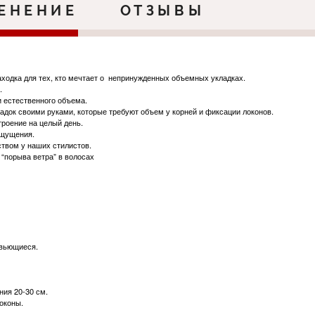
ЕНЕНИЕ
ОТЗЫВЫ
аходка для тех, кто мечтает о непринужденных объемных укладках.
.
и естественного объема.
док своими руками, которые требуют объем у корней и фиксации локонов.
роение на целый день.
ощущения.
ством у наших стилистов.
 “порыва ветра” в волосах
 вьющиеся.
ния 20-30 см.
оконы.