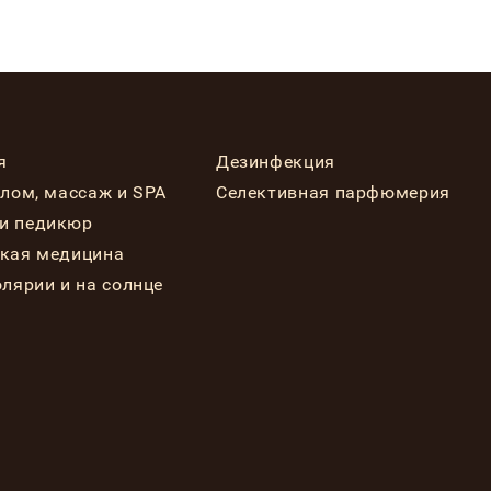
я
Дезинфекция
елом, массаж и SPA
Селективная парфюмерия
и педикюр
ская медицина
олярии и на солнце