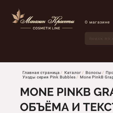
О магазине
Главная страница
Каталог
Волосы
Про
Уходы серия Pink Bubbles
Mone PinkB Gra
MONE PINKB GR
ОБЪЁМА И ТЕКС