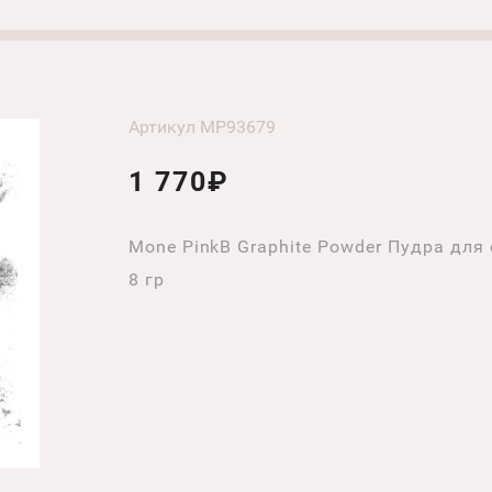
Артикул MP93679
1 770₽
Mone PinkB Graphite Powder Пудра дл
8 гр