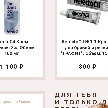
toCil Крем -
RefectoCil №1.1 Кра
ьсия 3%. Объем:
для бровей и ресн
100 мл
"ГРАФИТ". Объем: 15
1 100 ₽
800 ₽
ДЛЯ ТЕБЯ
И ТОЛЬКО 
ащивание Ресниц