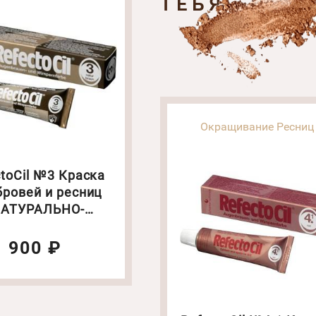
ТЕБЯ
Окращивание Ресниц
toCil №3 Краска
бровей и ресниц
НАТУРАЛЬНО-
НЕВАЯ". Объем:
15 мл
900 ₽