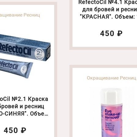
RefectoCil №4.1 Кра
для бровей и ресн
ащивание Ресниц
"КРАСНАЯ". Объем: 
мл
450 ₽
Окращивание Ресниц
toCil №2.1 Краска
бровей и ресниц
О-СИНЯЯ". Объем:
15 мл
450 ₽