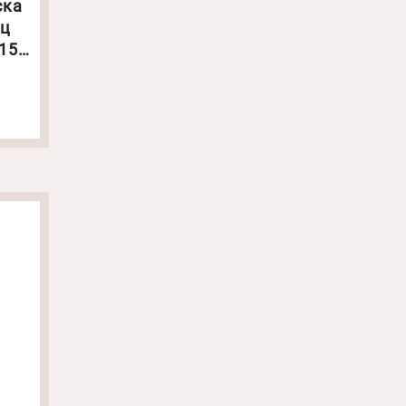
ска
иц
15