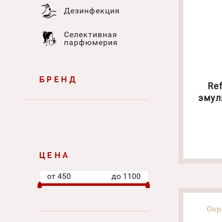
Дезинфекция
Селективная
парфюмерия
БРЕНД
Refec
эмул
ЦЕНА
от
450
до
1100
Окр