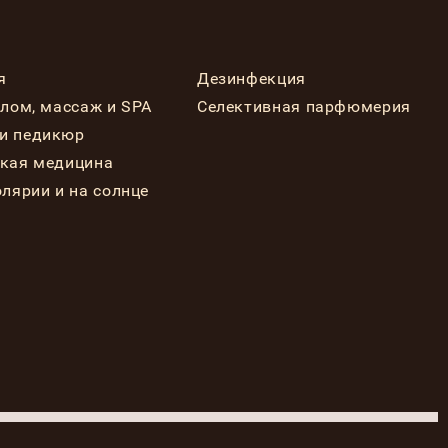
я
Дезинфекция
елом, массаж и SPA
Селективная парфюмерия
и педикюр
ская медицина
олярии и на солнце