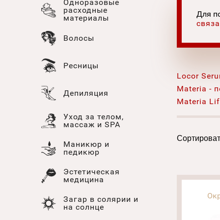
Одноразовые
расходные
Для п
материалы
связа
Волосы
Ресницы
Locor Seru
Materia -
Депиляция
Materia Li
Уход за телом,
массаж и SPA
Сортироват
Маникюр и
педикюр
Эстетическая
медицина
Ок
Загар в солярии и
на солнце