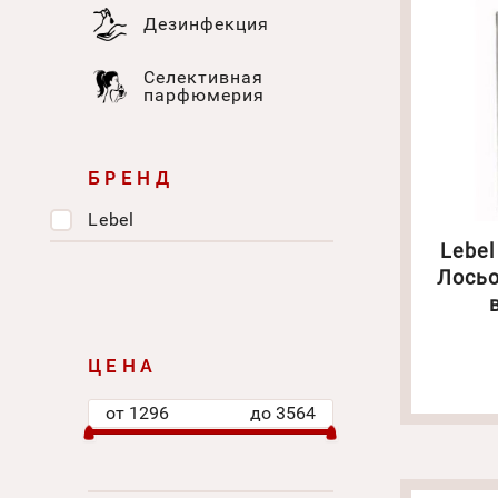
Дезинфекция
Селективная
парфюмерия
БРЕНД
Lebel
Lebel
Лосьо
окраш
ЦЕНА
от
1296
до
3564