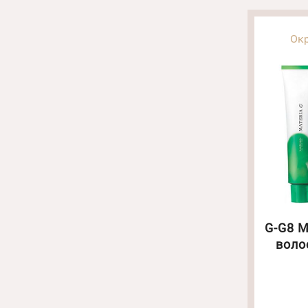
Ок
G-G8 M
воло