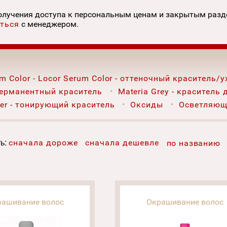
олучения доступа к персональным ценам и закрытым раз
ться
с менеджером.
m Color - Locor Serum Color - оттеночный краситель/у
 перманентный краситель
Materia Grey - краситель
fer - тонирующий краситель
Оксиды
Осветляющ
ь:
сначала дороже
сначала дешевле
по названию
рашивание волос
Окрашивание волос