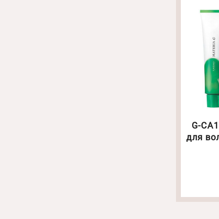
G-CA1
для во