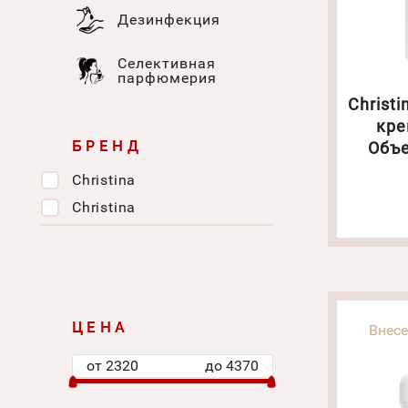
Дезинфекция
Селективная
парфюмерия
Christ
кре
БРЕНД
Объе
Christina
Christina
ЦЕНА
Внес
от
2320
до
4370