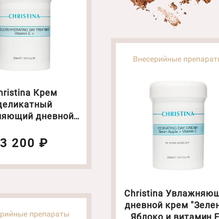
Внесерийные препара
hristina Крем
деликатный
няющий дневной с
мином Е. Объем:
250мл(1153)
3 200 ₽
Christina Увлажняю
дневной крем "Зеле
ерийные препараты
Яблоко и витамин Е".