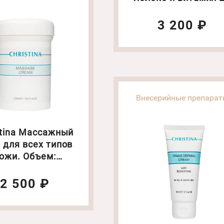
Объем: 250мл(1139
3 200 ₽
Внесерийные препара
stina Массажный
 для всех типов
ожи. Объем:
250мл(1382)
2 500 ₽