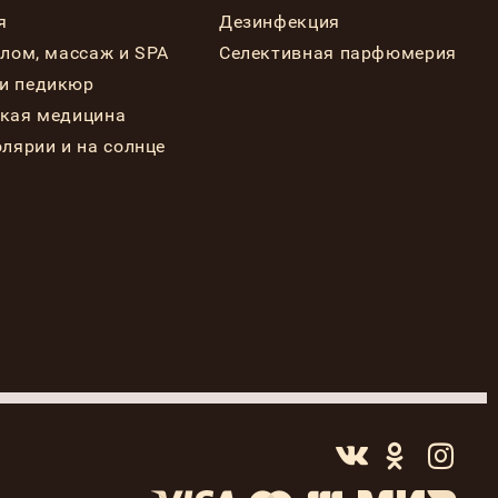
я
Дезинфекция
елом, массаж и SPA
Селективная парфюмерия
и педикюр
ская медицина
олярии и на солнце