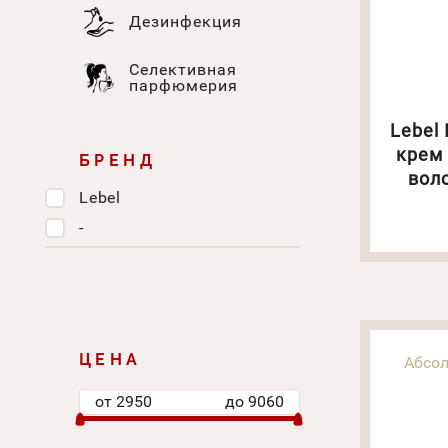
Дезинфекция
Селективная
парфюмерия
Lebel
крем
БРЕНД
воло
Lebel
Объем
-
ЦЕНА
Абсол
от
2950
до
9060