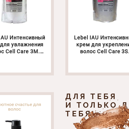
 IAU Интенсивный
Lebel IAU Интенсив
 для увлажнения
крем для укреплен
с Cell Care 3М.
волос Cell Care 3S
: 1000 мл(5253)
Объем: 1000 мл(523
ДЛЯ ТЕБЯ
И ТОЛЬКО 
ютное счастье для
волос
ТЕБЯ