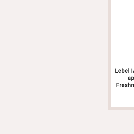
Lebel
а
Fresh
кожи
2