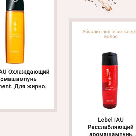
Абсолютное счастье д
волос
 IAU Охлаждающий
ромашампунь
ment. Для жирной
 головы. Объем:
00 мл(4089)
Lebel IAU
Расслабляющий
аромашампунь