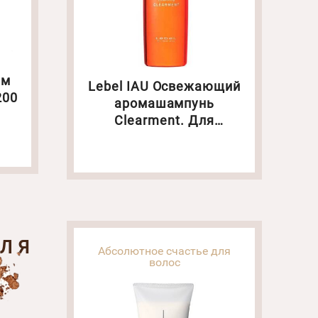
ем
Lebel IAU Оcвежающий
200
аромашампунь
Сlearment. Для
нормальной кожи
головы. Объем: 200
мл(4096)
ДЛЯ
Абсолютное счастье для
волос