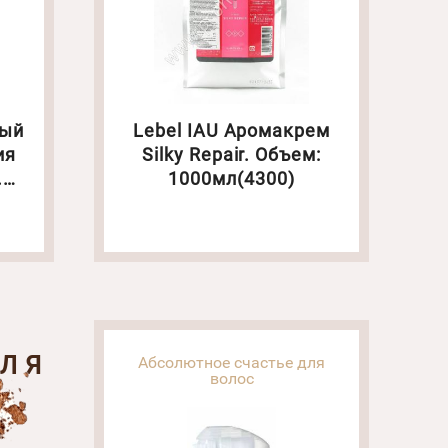
ный
Lebel IAU Аромакрем
ия
Silky Repair. Объем:
.
1000мл(4300)
9)
ДЛЯ
Абсолютное счастье для
волос