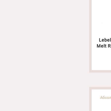
Lebe
Melt R
Абсол